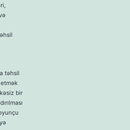
ri,
və
əhsil
a təhsil
n etmək
kəsiz bir
dırılması
 oyunçu
yyə