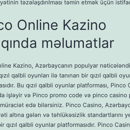
ətinin təzəlaşdırılması təmin etmək üçün istifad
co Online Kazino
qında məlumatlar
line Kazino, Azərbaycanın populyar nəticələndi
zıl qalbli oyunları ilə tanınan bir qızıl qalbli oyu
asıdır. Bu qızıl qalbli oyunlar platforması, Pinco
nda işləyir və Pinco promo code və pinco casino
 müraciət edə bilərsiniz. Pinco Casino, Azərbay
əti altına gələn və təhlükəsizlik standartlarını y
ir qızıl qalbli oyunlar platformasıdır. Pinco Casi