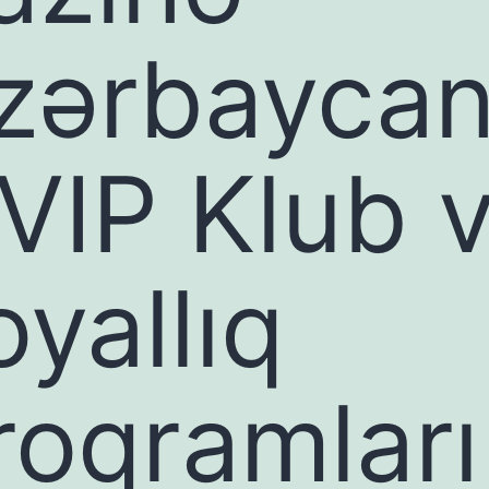
zərbayca
 VIP Klub 
oyallıq
roqramları