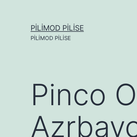
İçeriğe
geç
PİLİMOD PİLİSE
PİLİMOD PİLİSE
Pinco O
Azrbayc