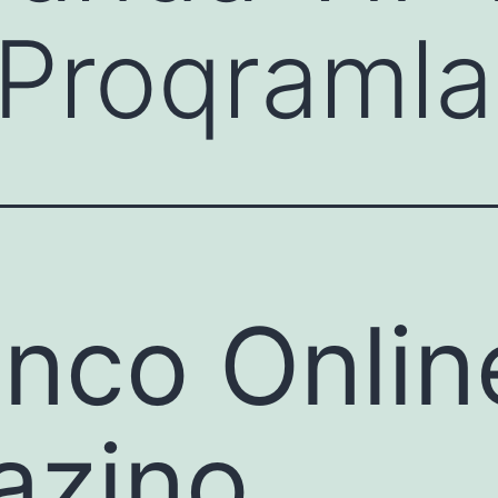
 Proqramla
inco Onlin
azino