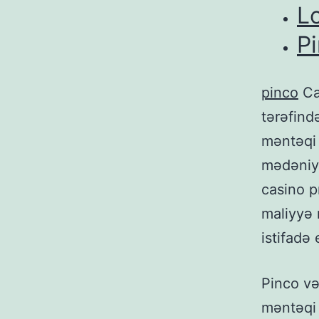
Lo
Pi
pinco
Ca
tərəfind
məntəqi 
mədəniyy
casino p
maliyyə 
istifadə e
Pinco v
məntəqi 