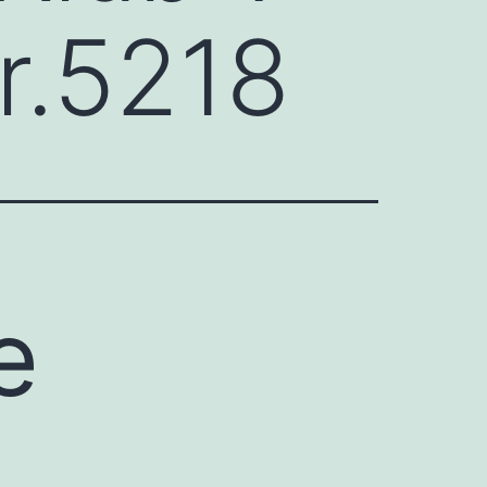
r.5218
e