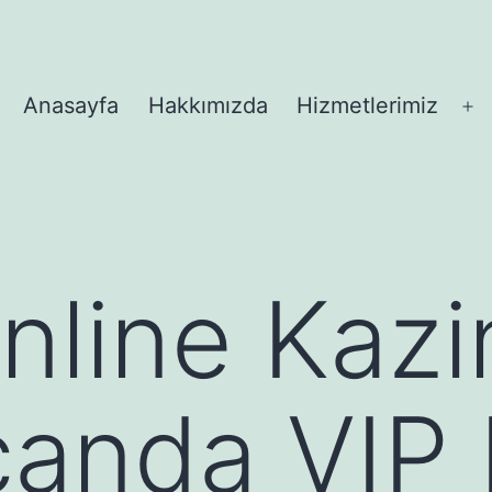
Anasayfa
Hakkımızda
Hizmetlerimiz
M
aç
nline Kazi
anda VIP 