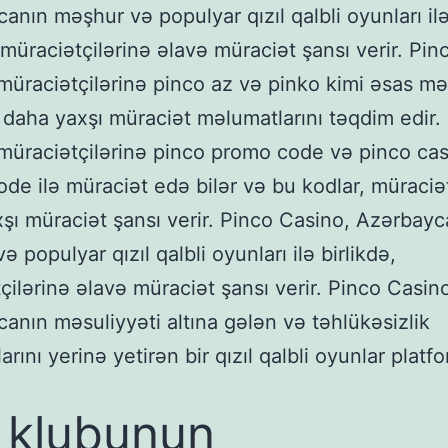
anın məşhur və populyar qızıl qalbli oyunları il
, müraciətçilərinə əlavə müraciət şansı verir. Pin
müraciətçilərinə pinco az və pinko kimi əsas mə
 daha yaxşı müraciət məlumatlarını təqdim edir.
müraciətçilərinə pinco promo code və pinco ca
de ilə müraciət edə bilər və bu kodlar, müraciət
şı müraciət şansı verir. Pinco Casino, Azərbayc
 populyar qızıl qalbli oyunları ilə birlikdə,
çilərinə əlavə müraciət şansı verir. Pinco Casin
anın məsuliyyəti altına gələn və təhlükəsizlik
arını yerinə yetirən bir qızıl qalbli oyunlar platfo
 klubunun