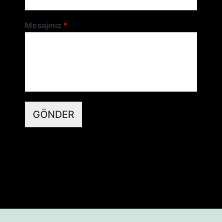
Mesajınız
*
GÖNDER