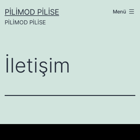
İçeriğe
PİLİMOD PİLİSE
Menü
geç
PİLİMOD PİLİSE
İletişim