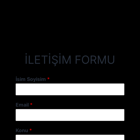
İLETİŞİM FORMU
İsim Soyisim
*
Email
*
Konu
*