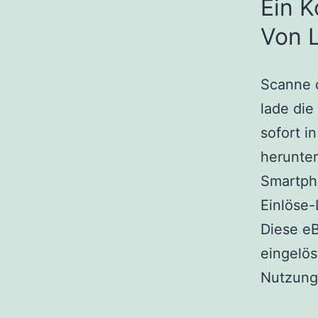
Ein 
Von 
Scanne 
lade die
sofort i
herunter
Smartpho
Einlöse-
Diese e
eingelös
Nutzung