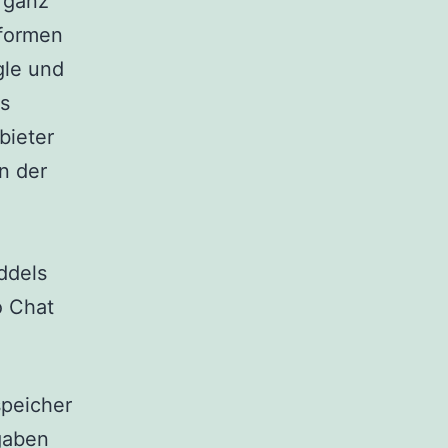
 ganz
tformen
gle und
as
bieter
n der
ddels
o Chat
peicher
gaben