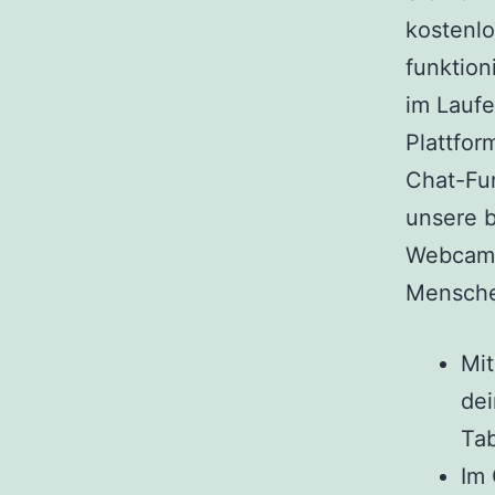
kostenl
funktion
im Laufe
Plattfor
Chat-Fun
unsere b
Webcam 
Mensche
Mit
dei
Tab
Im