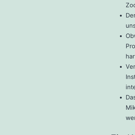
Zoo
Der
un
Ob
Pro
har
Ver
Ins
int
Das
Mik
wen