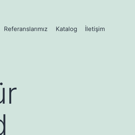
Referanslarımız
Katalog
İletişim
enüyü
ür
d