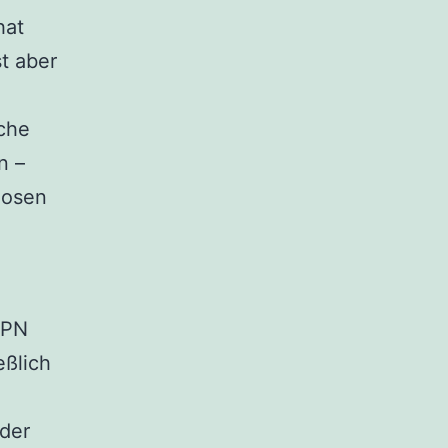
hat
st aber
iche
n –
losen
VPN
eßlich
der