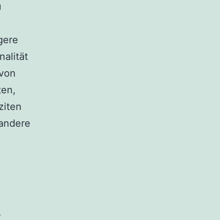
u
gere
alität
 von
ten,
ziten
 andere
r