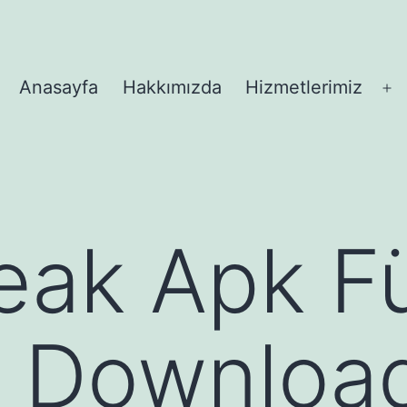
Anasayfa
Hakkımızda
Hizmetlerimiz
M
aç
eak Apk F
d Downloa