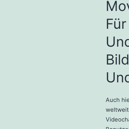
Mov
Für
Und
Bil
Un
Auch hie
weltweit
Videocha