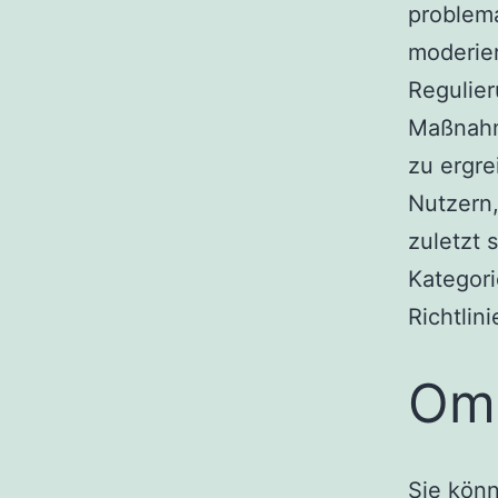
problema
moderier
Regulier
Maßnahm
zu ergre
Nutzern,
zuletzt 
Kategori
Richtlin
Om
Sie könn