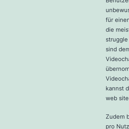
Benutze
unbewuss
für eine
die meis
struggle
sind dem
Videocha
übernom
Videocha
kannst d
web site
Zudem b
pro Nutz