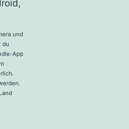
roid,
mera und
t du
indle-App
em
lich.
 werden.
 Land