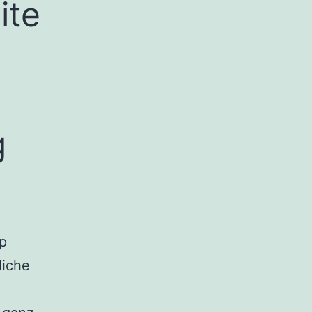
ite
g
pp
liche