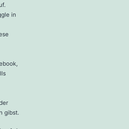
uf.
ggle in
ese
cebook,
lls
der
 gibst.