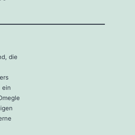
nd, die
ers
 ein
 Omegle
higen
erne