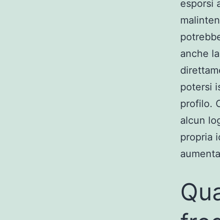
esporsi a
malinten
potrebbe
anche la 
direttam
potersi 
profilo.
alcun lo
propria 
aumentar
Qua