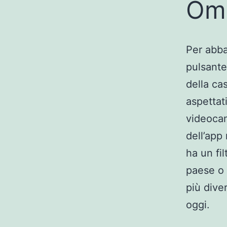
Om
Per abba
pulsante
della ca
aspettat
videocam
dell’app 
ha un fi
paese o 
più dive
oggi.