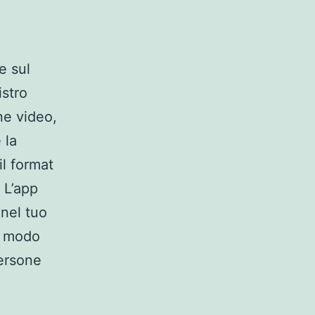
e sul
istro
ne video,
 la
il format
. L’app
 nel tuo
l modo
persone