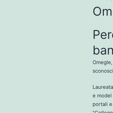
Om
Per
ban
Omegle, 
sconosci
Laureata
e model 
portali e
“College