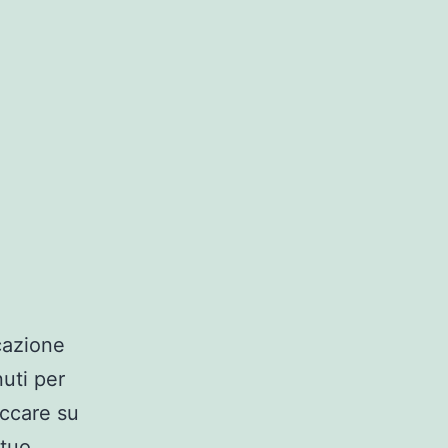
cazione
uti per
iccare su
 tuo