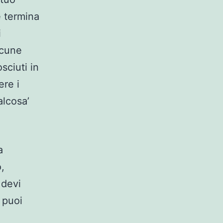
e termina
i
lcune
sciuti in
ere i
alcosa’
a
,
 devi
 puoi