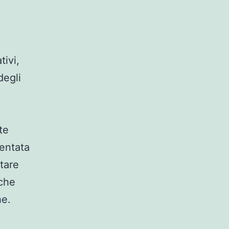
tivi,
degli
te
entata
tare
 che
he.