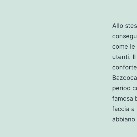
Allo ste
conseguen
come le 
utenti. 
conforte
Bazoocam
period c
famosa b
faccia a
abbiano 