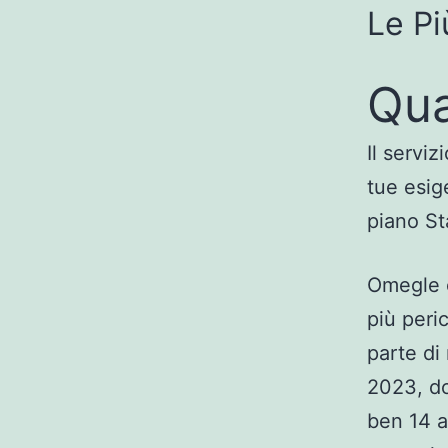
Le Pi
Qua
Il servi
tue esig
piano St
Omegle è
più peri
parte di 
2023, do
ben 14 an