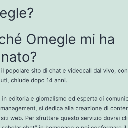
egle?
ché Omegle mi ha
nato?
il popolare sito di chat e videocall dal vivo, con
uti, chiude dopo 14 anni.
 in editoria e giornalismo ed esperta di comuni
management, si dedica alla creazione di conten
 siti web. Per sfruttare questo servizio dovrai cl
 scholar chat” in homepage e poi confermare il