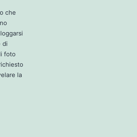
lo che
ono
 loggarsi
 di
i foto
ichiesto
elare la