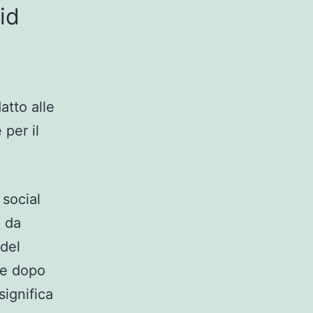
id
atto alle
per il
 social
o da
 del
 e dopo
significa