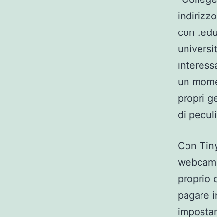
indirizzo
con .edu
universi
interess
un momen
propri g
di pecul
Con Tiny
webcam m
proprio 
pagare i
impostar