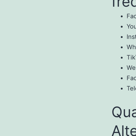
fre
Fac
You
Ins
Wha
Tik
WeC
Fac
Tel
Qua
Alt