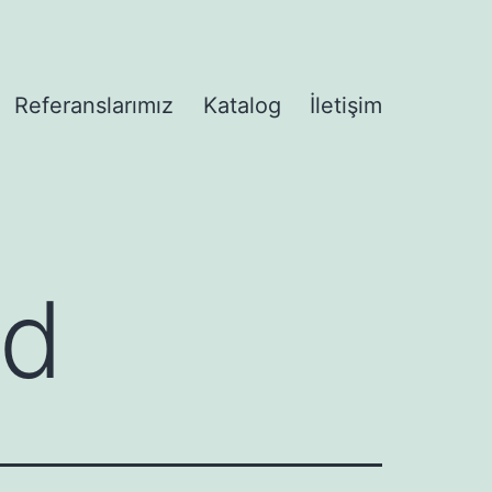
Referanslarımız
Katalog
İletişim
enüyü
ad