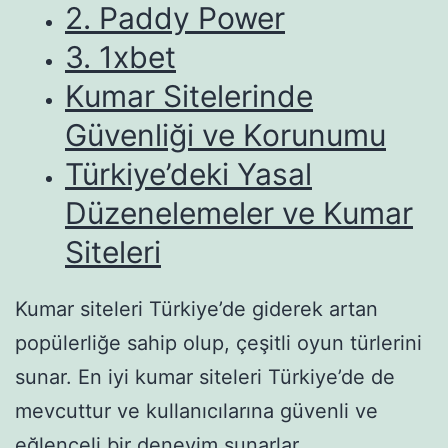
2. Paddy Power
3. 1xbet
Kumar Sitelerinde
Güvenliği ve Korunumu
Türkiye’deki Yasal
Düzenelemeler ve Kumar
Siteleri
Kumar siteleri Türkiye’de giderek artan
popülerliğe sahip olup, çeşitli oyun türlerini
sunar. En iyi kumar siteleri Türkiye’de de
mevcuttur ve kullanıcılarına güvenli ve
eğlenceli bir deneyim sunarlar.