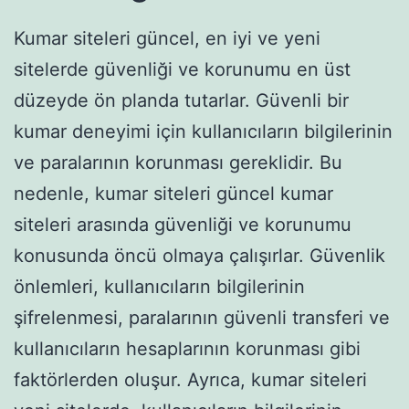
Kumar siteleri güncel, en iyi ve yeni
sitelerde güvenliği ve korunumu en üst
düzeyde ön planda tutarlar. Güvenli bir
kumar deneyimi için kullanıcıların bilgilerinin
ve paralarının korunması gereklidir. Bu
nedenle, kumar siteleri güncel kumar
siteleri arasında güvenliği ve korunumu
konusunda öncü olmaya çalışırlar. Güvenlik
önlemleri, kullanıcıların bilgilerinin
şifrelenmesi, paralarının güvenli transferi ve
kullanıcıların hesaplarının korunması gibi
faktörlerden oluşur. Ayrıca, kumar siteleri