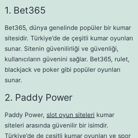
1. Bet365
Bet365, dünya genelinde popüler bir kumar
sitesidir. Türkiye’de de çeşitli kumar oyunları
sunar. Sitenin güvenilirliği ve güvenliği,
kullanıcıların güvenini sağlar. Bet365, rulet,
blackjack ve poker gibi popüler oyunları
sunar.
2. Paddy Power
Paddy Power,
slot oyun siteleri
kumar
siteleri arasında güvenilir bir isimdir.
Türkiye’de de çeşitli kumar oyunları ve spor