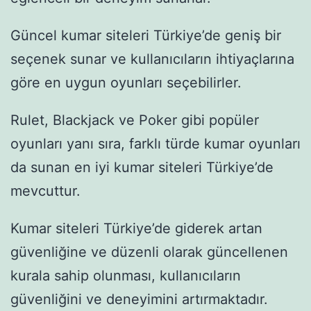
Güncel kumar siteleri Türkiye’de geniş bir
seçenek sunar ve kullanıcıların ihtiyaçlarına
göre en uygun oyunları seçebilirler.
Rulet, Blackjack ve Poker gibi popüler
oyunları yanı sıra, farklı türde kumar oyunları
da sunan en iyi kumar siteleri Türkiye’de
mevcuttur.
Kumar siteleri Türkiye’de giderek artan
güvenliğine ve düzenli olarak güncellenen
kurala sahip olunması, kullanıcıların
güvenliğini ve deneyimini artırmaktadır.