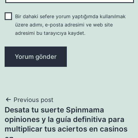
Bir dahaki sefere yorum yaptığımda kullanılmak
üzere adımı, e-posta adresimi ve web site
adresimi bu tarayıcıya kaydet.
Yazı
Previous post
Desata tu suerte Spinmama
dolaşımı
opiniones y la guía definitiva para
multiplicar tus aciertos en casinos