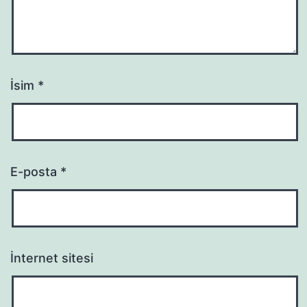
İsim
*
E-posta
*
İnternet sitesi