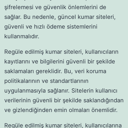
şifrelemesi ve güvenlik önlemlerini de
sağlar. Bu nedenle, güncel kumar siteleri,
güvenli ve hızlı ödeme sistemlerini
kullanmalıdır.
Regüle edilmiş kumar siteleri, kullanıcıların
kayıtlarını ve bilgilerini güvenli bir şekilde
saklamaları gereklidir. Bu, veri koruma
politikalarının ve standartlarının
uygulanmasıyla sağlanır. Sitelerin kullanıcı
verilerinin güvenli bir şekilde saklandığından
ve gizlendiğinden emin olmaları önemlidir.
Regüle edilmiş kumar siteleri, kullanıcılarına