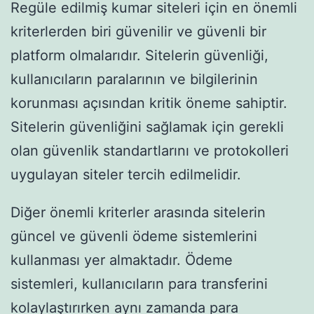
Regüle edilmiş kumar siteleri için en önemli
kriterlerden biri güvenilir ve güvenli bir
platform olmalarıdır. Sitelerin güvenliği,
kullanıcıların paralarının ve bilgilerinin
korunması açısından kritik öneme sahiptir.
Sitelerin güvenliğini sağlamak için gerekli
olan güvenlik standartlarını ve protokolleri
uygulayan siteler tercih edilmelidir.
Diğer önemli kriterler arasında sitelerin
güncel ve güvenli ödeme sistemlerini
kullanması yer almaktadır. Ödeme
sistemleri, kullanıcıların para transferini
kolaylaştırırken aynı zamanda para