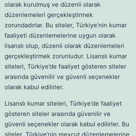
olarak kurulmuş ve düzenli olarak
düzenlemeleri gerçekleştirmek
zorundadırlar. Bu siteler, Türkiye’nin kumar
faaliyeti düzenlemelerine uygun olarak
lisanslı olup, düzenli olarak düzenlemeleri
gerçekleştirmek zorunludur. Lisanslı kumar
siteleri, Türkiye’de faaliyet gösteren siteler
arasında güvenilir ve güvenli seçenekler
olarak kabul edilirler.
Lisanslı kumar siteleri, Türkiye’de faaliyet
gösteren siteler arasında güvenilir ve
güvenli seçenekler olarak kabul edilirler. Bu
siteler, Türkiye’nin mevcut düzenlemelerine