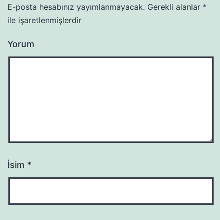
E-posta hesabınız yayımlanmayacak.
Gerekli alanlar
*
ile işaretlenmişlerdir
Yorum
İsim
*