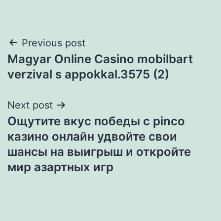
Yazı
Previous post
Magyar Online Casino mobilbart
dolaşımı
verzival s appokkal.3575 (2)
Next post
Ощутите вкус победы с pinco
казино онлайн удвойте свои
шансы на выигрыш и откройте
мир азартных игр