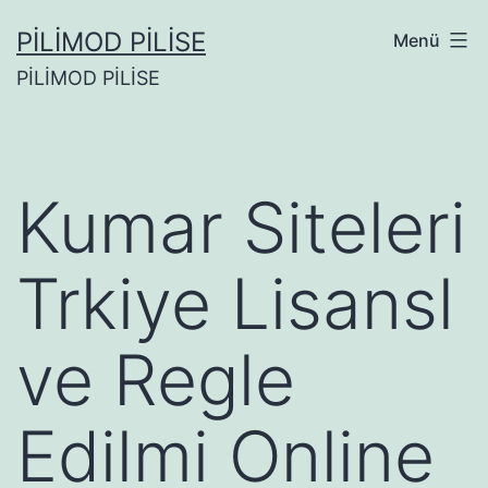
İçeriğe
PİLİMOD PİLİSE
Menü
geç
PİLİMOD PİLİSE
Kumar Siteleri
Trkiye Lisansl
ve Regle
Edilmi Online