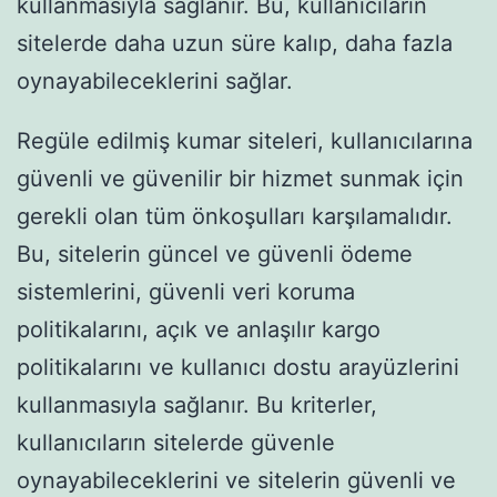
kullanmasıyla sağlanır. Bu, kullanıcıların
sitelerde daha uzun süre kalıp, daha fazla
oynayabileceklerini sağlar.
Regüle edilmiş kumar siteleri, kullanıcılarına
güvenli ve güvenilir bir hizmet sunmak için
gerekli olan tüm önkoşulları karşılamalıdır.
Bu, sitelerin güncel ve güvenli ödeme
sistemlerini, güvenli veri koruma
politikalarını, açık ve anlaşılır kargo
politikalarını ve kullanıcı dostu arayüzlerini
kullanmasıyla sağlanır. Bu kriterler,
kullanıcıların sitelerde güvenle
oynayabileceklerini ve sitelerin güvenli ve