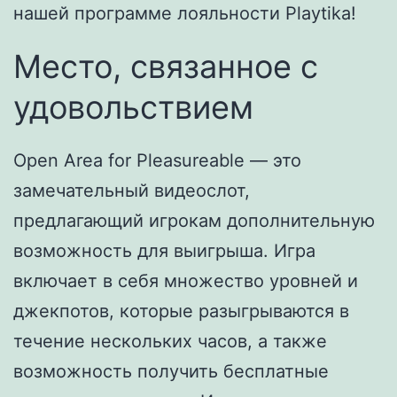
нашей программе лояльности Playtika!
Место, связанное с
удовольствием
Open Area for Pleasureable — это
замечательный видеослот,
предлагающий игрокам дополнительную
возможность для выигрыша. Игра
включает в себя множество уровней и
джекпотов, которые разыгрываются в
течение нескольких часов, а также
возможность получить бесплатные