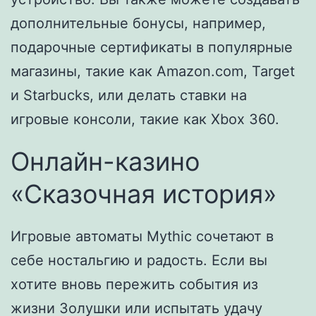
дополнительные бонусы, например,
подарочные сертификаты в популярные
магазины, такие как Amazon.com, Target
и Starbucks, или делать ставки на
игровые консоли, такие как Xbox 360.
Онлайн-казино
«Сказочная история»
Игровые автоматы Mythic сочетают в
себе ностальгию и радость. Если вы
хотите вновь пережить события из
жизни Золушки или испытать удачу