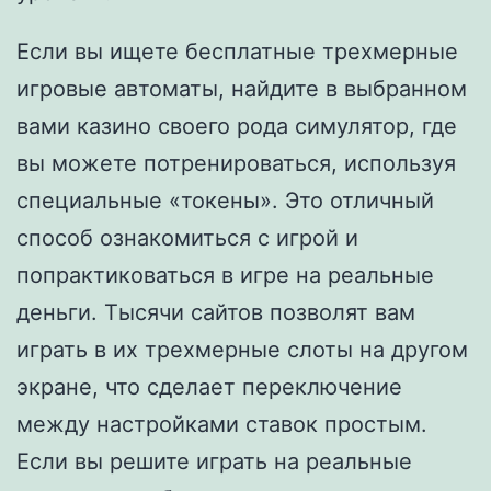
Если вы ищете бесплатные трехмерные
игровые автоматы, найдите в выбранном
вами казино своего рода симулятор, где
вы можете потренироваться, используя
специальные «токены». Это отличный
способ ознакомиться с игрой и
попрактиковаться в игре на реальные
деньги. Тысячи сайтов позволят вам
играть в их трехмерные слоты на другом
экране, что сделает переключение
между настройками ставок простым.
Если вы решите играть на реальные