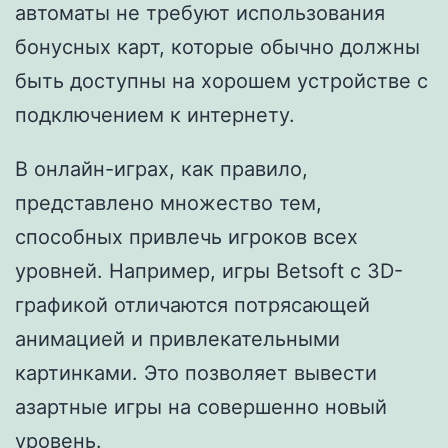
автоматы не требуют использования
бонусных карт, которые обычно должны
быть доступны на хорошем устройстве с
подключением к интернету.
В онлайн-играх, как правило,
представлено множество тем,
способных привлечь игроков всех
уровней. Например, игры Betsoft с 3D-
графикой отличаются потрясающей
анимацией и привлекательными
картинками. Это позволяет вывести
азартные игры на совершенно новый
уровень.