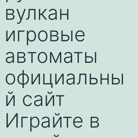
вулкан
игровые
автоматы
официальны
й сайт
Играйте в