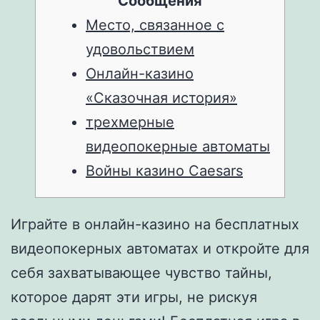
Сообщения
Место, связанное с
удовольствием
Онлайн-казино
«Сказочная история»
трехмерные
видеопокерные автоматы
Войны казино Caesars
Играйте в онлайн-казино на бесплатных
видеопокерных автоматах и ​​откройте для
себя захватывающее чувство тайны,
которое дарят эти игры, не рискуя